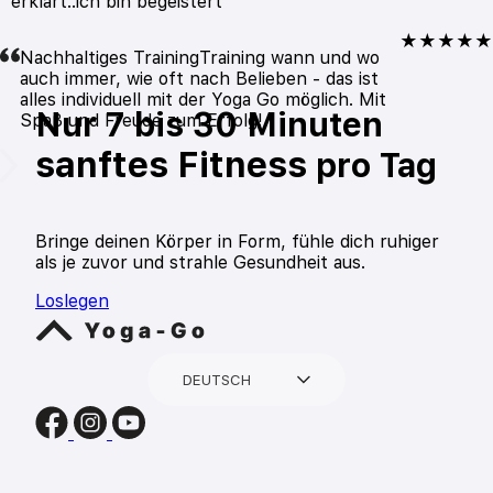
erklärt..ich bin begeistert
★★★★★
Nachhaltiges TrainingTraining wann und wo
auch immer, wie oft nach Belieben - das ist
alles individuell mit der Yoga Go möglich. Mit
Nur 7 bis 30 Minuten
Spaß und Freude zum Erfolg!
sanftes Fitness
pro Tag
Bringe deinen Körper in Form, fühle dich ruhiger
als je zuvor und strahle Gesundheit aus.
Loslegen
DEUTSCH